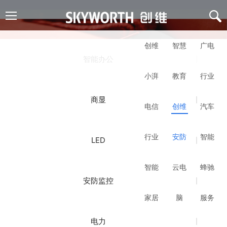
创维
智慧
广电
智能办公
小湃
教育
行业
商显
电信
创维
汽车
行业
安防
智能
LED
智能
云电
蜂驰
安防监控
家居
脑
服务
电力