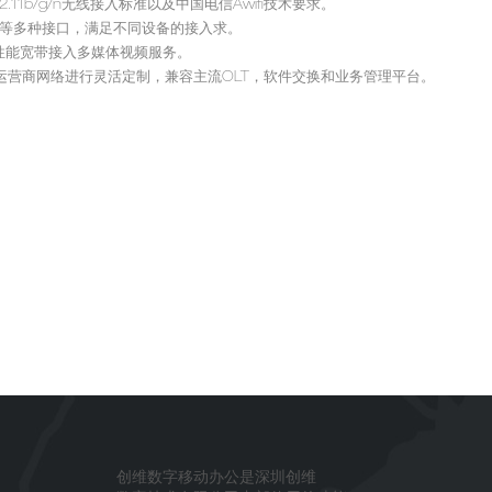
02.11b/g/n无线接入标准以及中国电信Awifi技术要求。
IP等多种接口，满足不同设备的接入求。
性能宽带接入多媒体视频服务。
据运营商网络进行灵活定制，兼容主流OLT，软件交换和业务管理平台。
创维数字移动办公是深圳创维