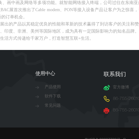
切换、画中画及网络等多项功能。就智能网络接入终端，公司过往在东南亚
AC展首次推出了Cable modem、PON等接入设备产品让客户为之惊
新的订单机会。
展出的产品以其稳定优良的性能和革新的技术赢得了到访客户的关注和赞
、印度、非洲、美州等国际地区，成为具有一定国际影响力的知名品牌。
生活方式传递给千家万户，打造智慧互联+生活。
使用中心
联系我们
产品使用
官方微博
软件下载
86-755-2601
常见问题
86-755-2601