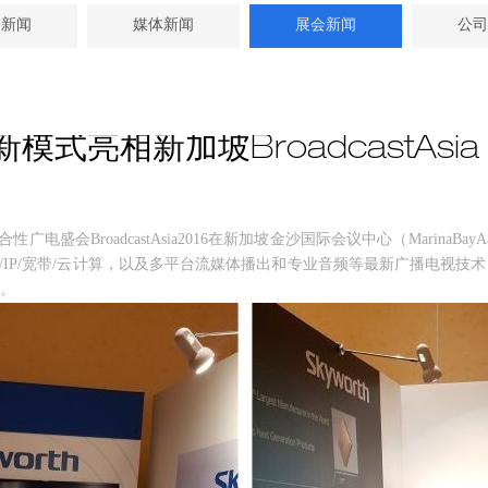
司新闻
媒体新闻
展会新闻
公司
亮相新加坡BroadcastAsia 
广电盛会BroadcastAsia2016在新加坡金沙国际会议中心（MarinaBayAa
LTE/IP/宽带/云计算，以及多平台流媒体播出和专业音频等最新广播电
。