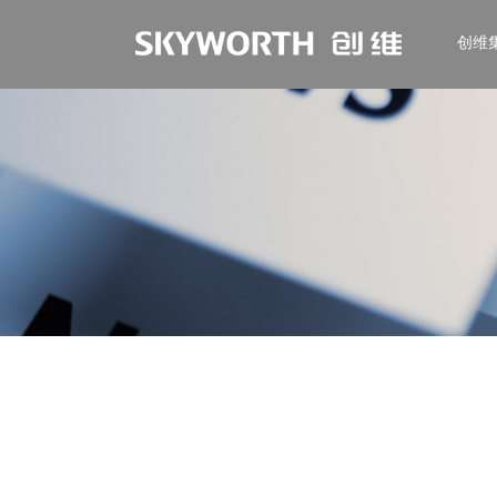
创维
EN