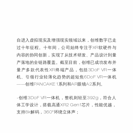
自进入虚拟现实及增强现实领域以来，创维数字已
走
过十年
征程。十年间，公司始终专注于
XR软硬件与
内容的协同创新，实现了从技术研发、产品设计到量
产
落地的全链路覆盖。截至目前，创维已成功发布并
量产多款代表性XR终端产品，包括3DoF VR一体
机、引领行业轻薄化趋势的超短焦6DoF VR一体机
——创维PANCAKE 1系列和AR眼镜A2系列。
-创维3DoF VR一体机，整机则轻至392g，符合人
体工学设计，搭载高通XR2 Gen1芯片，性能优越，
支持8k解码，360°环绕立体声；