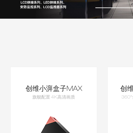
创维小湃盒子MAX
创
旗舰配置 4K高清画质
360