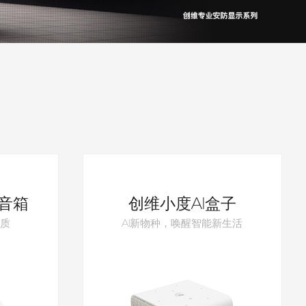
身音箱
创维小度AI盒子
质
AI新物种，唤醒智能新生活