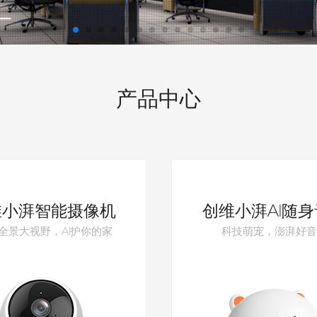
产品中心
维小湃智能摄像机
创维小湃AI随
°全景大视野，AI护你的家
科技萌宠，澎湃好音