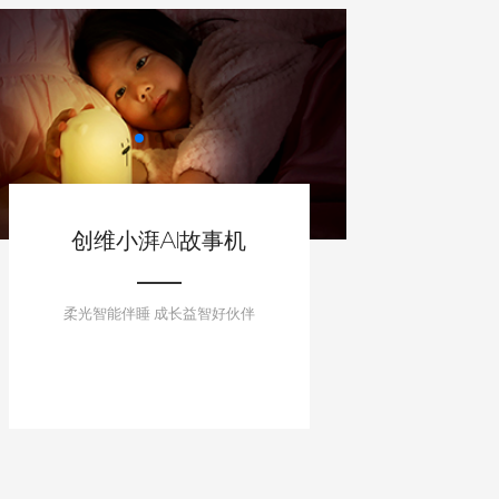
创维小湃AI故事机
柔光智能伴睡 成长益智好伙伴